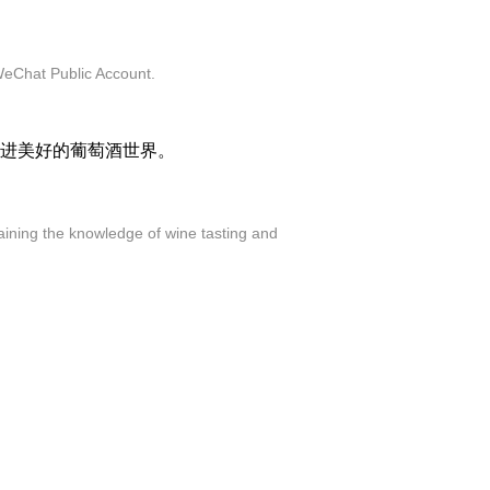
a WeChat Public Account.
进美好的葡萄酒世界。
laining the knowledge of wine tasting and