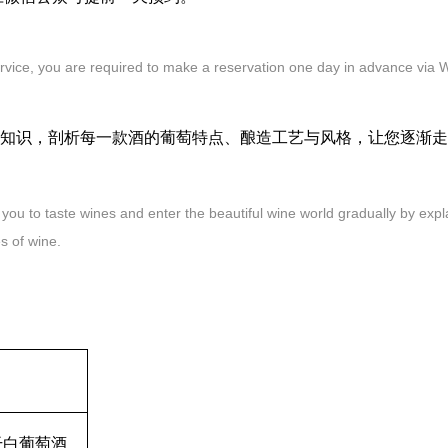
er service, you are required to make a reservation one day in advance vi
知识，剖析每一款酒的葡萄特点、酿造工艺与风格，让您逐渐走
de you to taste wines and enter the beautiful wine world gradually by exp
es of wine.
干白葡萄酒