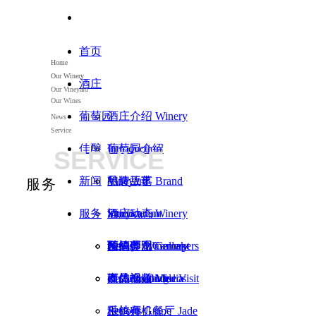
首页
Home
Our Winery
酒庄
Our Vineyard
Our Wines
葡萄园
酒庄介绍 Winery
News
Service
佳酿
Introduction
葡萄园介绍
SERVICE
新闻
品牌故事 Brand
Vineyard
酿造工艺
服务
服务
Story
Introduction
Vinification
酒庄动态 Winery
西鸽美图 Gallery
种植理念Concept
酿酒师 Winemakers
News
预约参观
西鸽视频 Videos
of Cultivating
产品 Products
媒体报道 Media
Reservation for Visit
种植师 Grape
Reports
玉鸽有机餐厅 Jade