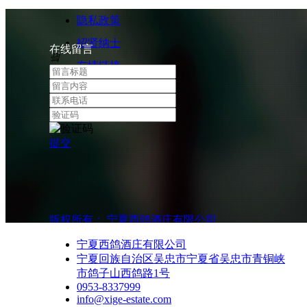
隐私政策
招贤纳士
在线留言
끸
友情链接
提交
版权所有：
宁夏西鸽酒庄有限公司
宁夏西鸽酒庄有限公司
宁夏回族自治区吴忠市宁夏省吴忠市青铜峡
市鸽子山西鸽路1号
0953-8337999
info@xige-estate.com