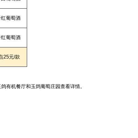
干红葡萄酒
干红葡萄酒
点25元/款
鸽有机餐厅和玉鸽葡萄庄园查看详情。